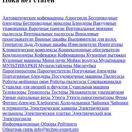
Автоматические кофемашины
Аэрогрили
Беспроводные
блендеры
Беспроводные миксеры
Блендеры
Вакуумные
упаковщики
Варочные панели
Вертикальные моющие
пылесосы
Вертикальные пылесосы
Виниловые
проигрыватели
Винные шкафы
Выпрямители для волос
Генератор льда
Духовые шкафы
Измельчители
Ирригаторы
Климатические комплексы
Конвекционные обогреватели
Кондиционеры
Кофеварки
Кофемашины
Кухонные вытяжки
Кухонные машины
Мини-печи
Мойки воздуха
Мультиварки
МУЛЬТИВАРКИ
Мультистайлеры
Мясорубки
Парогенераторы
Пароочистители
Погружные блендеры
Портативные блендеры
Посудомоечные машины
Пылесосы
Роботы-мойщики окон
Роботы-пылесосы
Соковыжималки
Сушилки для овощей и фруктов
Сушильная машина
Телевизоры
Термопоты
Тостеры
Увлажнители ультразвуком
Умные напольные весы
Утюги
Утюги-парогенераторы
Фены
Фитнес-блендер
Хлебопечи
Холодильники
Чайники
Чайники
и термопоты
Электрические камины
Электрические
мельницы
Электрические плитки
Электрический вок
Электрогрили
Информационные
Обзоры
Рейтинги
Обратная связь
info@techno-expert.pro