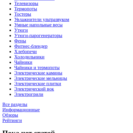
Телевизоры
Термопоты
Тостеры
Увлажнители ультразвуком
Умные напольные весы
Утюги
Утюги-парогенераторы
Фены
Фитнес-блендер
Хлебопечи
Холодильники
Чайники
Чайники и термопоты
Электрические камины
Электрические мельницы
Электрические плитки
Электрический вок
Электрогрили
Все разделы
Информационные
Обзоры
Рейтинги
Пока нет статей