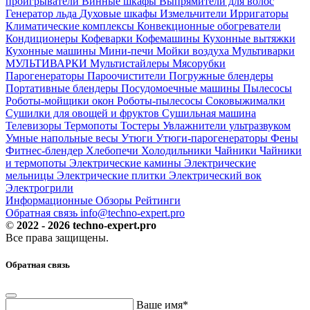
проигрыватели
Винные шкафы
Выпрямители для волос
Генератор льда
Духовые шкафы
Измельчители
Ирригаторы
Климатические комплексы
Конвекционные обогреватели
Кондиционеры
Кофеварки
Кофемашины
Кухонные вытяжки
Кухонные машины
Мини-печи
Мойки воздуха
Мультиварки
МУЛЬТИВАРКИ
Мультистайлеры
Мясорубки
Парогенераторы
Пароочистители
Погружные блендеры
Портативные блендеры
Посудомоечные машины
Пылесосы
Роботы-мойщики окон
Роботы-пылесосы
Соковыжималки
Сушилки для овощей и фруктов
Сушильная машина
Телевизоры
Термопоты
Тостеры
Увлажнители ультразвуком
Умные напольные весы
Утюги
Утюги-парогенераторы
Фены
Фитнес-блендер
Хлебопечи
Холодильники
Чайники
Чайники
и термопоты
Электрические камины
Электрические
мельницы
Электрические плитки
Электрический вок
Электрогрили
Информационные
Обзоры
Рейтинги
Обратная связь
info@techno-expert.pro
©
2022 - 2026 techno-expert.pro
Все права защищены.
Обратная связь
Ваше имя*