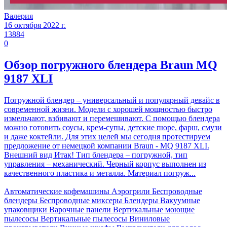
Валерия
16 октября 2022 г.
13884
0
Обзор погружного блендера Braun MQ
9187 XLI
Погружной блендер – универсальный и популярный девайс в
современной жизни. Модели с хорошей мощностью быстро
измельчают, взбивают и перемешивают. С помощью блендера
можно готовить соусы, крем-супы, детские пюре, фарш, смузи
и даже коктейли. Для этих целей мы сегодня протестируем
предложение от немецкой компании Braun - MQ 9187 XLI.
Внешний вид Итак! Тип блендера – погружной, тип
управления – механический. Черный корпус выполнен из
качественного пластика и металла. Материал погруж...
Автоматические кофемашины
Аэрогрили
Беспроводные
блендеры
Беспроводные миксеры
Блендеры
Вакуумные
упаковщики
Варочные панели
Вертикальные моющие
пылесосы
Вертикальные пылесосы
Виниловые