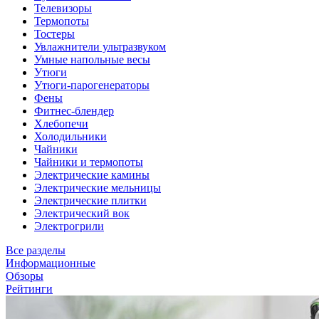
Телевизоры
Термопоты
Тостеры
Увлажнители ультразвуком
Умные напольные весы
Утюги
Утюги-парогенераторы
Фены
Фитнес-блендер
Хлебопечи
Холодильники
Чайники
Чайники и термопоты
Электрические камины
Электрические мельницы
Электрические плитки
Электрический вок
Электрогрили
Все разделы
Информационные
Обзоры
Рейтинги