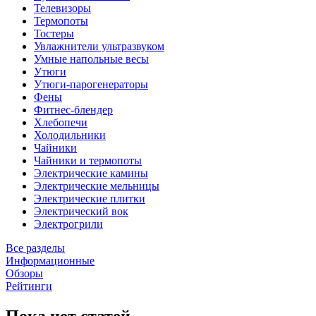
Телевизоры
Термопоты
Тостеры
Увлажнители ультразвуком
Умные напольные весы
Утюги
Утюги-парогенераторы
Фены
Фитнес-блендер
Хлебопечи
Холодильники
Чайники
Чайники и термопоты
Электрические камины
Электрические мельницы
Электрические плитки
Электрический вок
Электрогрили
Все разделы
Информационные
Обзоры
Рейтинги
Пока нет статей