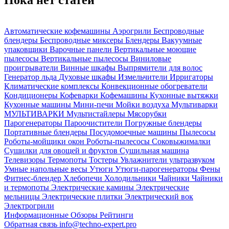
Автоматические кофемашины
Аэрогрили
Беспроводные
блендеры
Беспроводные миксеры
Блендеры
Вакуумные
упаковщики
Варочные панели
Вертикальные моющие
пылесосы
Вертикальные пылесосы
Виниловые
проигрыватели
Винные шкафы
Выпрямители для волос
Генератор льда
Духовые шкафы
Измельчители
Ирригаторы
Климатические комплексы
Конвекционные обогреватели
Кондиционеры
Кофеварки
Кофемашины
Кухонные вытяжки
Кухонные машины
Мини-печи
Мойки воздуха
Мультиварки
МУЛЬТИВАРКИ
Мультистайлеры
Мясорубки
Парогенераторы
Пароочистители
Погружные блендеры
Портативные блендеры
Посудомоечные машины
Пылесосы
Роботы-мойщики окон
Роботы-пылесосы
Соковыжималки
Сушилки для овощей и фруктов
Сушильная машина
Телевизоры
Термопоты
Тостеры
Увлажнители ультразвуком
Умные напольные весы
Утюги
Утюги-парогенераторы
Фены
Фитнес-блендер
Хлебопечи
Холодильники
Чайники
Чайники
и термопоты
Электрические камины
Электрические
мельницы
Электрические плитки
Электрический вок
Электрогрили
Информационные
Обзоры
Рейтинги
Обратная связь
info@techno-expert.pro