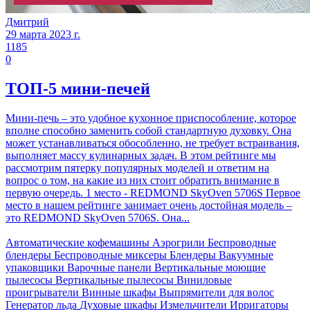
Дмитрий
29 марта 2023 г.
1185
0
ТОП-5 мини-печей
Мини-печь – это удобное кухонное приспособление, которое
вполне способно заменить собой стандартную духовку. Она
может устанавливаться обособленно, не требует встраивания,
выполняет массу кулинарных задач. В этом рейтинге мы
рассмотрим пятерку популярных моделей и ответим на
вопрос о том, на какие из них стоит обратить внимание в
первую очередь. 1 место - REDMOND SkyOven 5706S Первое
место в нашем рейтинге занимает очень достойная модель –
это REDMOND SkyOven 5706S. Она...
Автоматические кофемашины
Аэрогрили
Беспроводные
блендеры
Беспроводные миксеры
Блендеры
Вакуумные
упаковщики
Варочные панели
Вертикальные моющие
пылесосы
Вертикальные пылесосы
Виниловые
проигрыватели
Винные шкафы
Выпрямители для волос
Генератор льда
Духовые шкафы
Измельчители
Ирригаторы