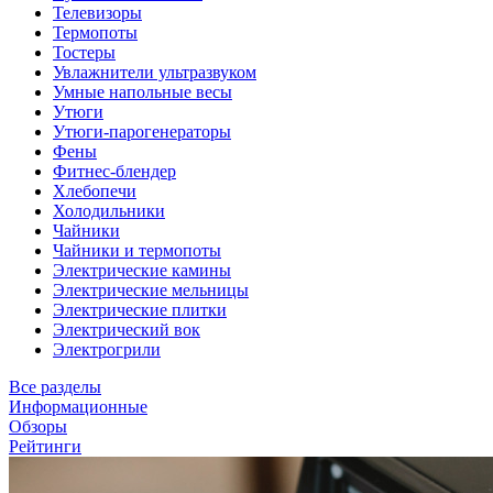
Телевизоры
Термопоты
Тостеры
Увлажнители ультразвуком
Умные напольные весы
Утюги
Утюги-парогенераторы
Фены
Фитнес-блендер
Хлебопечи
Холодильники
Чайники
Чайники и термопоты
Электрические камины
Электрические мельницы
Электрические плитки
Электрический вок
Электрогрили
Все разделы
Информационные
Обзоры
Рейтинги