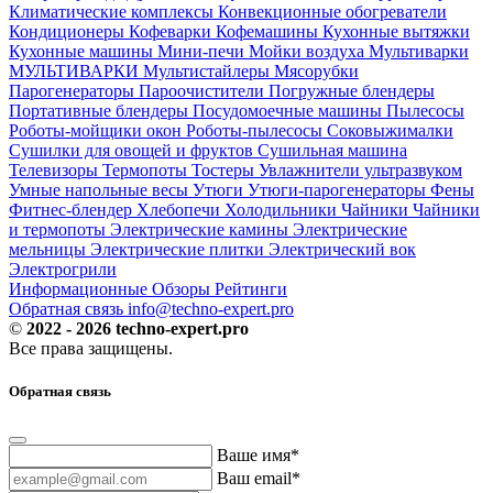
Климатические комплексы
Конвекционные обогреватели
Кондиционеры
Кофеварки
Кофемашины
Кухонные вытяжки
Кухонные машины
Мини-печи
Мойки воздуха
Мультиварки
МУЛЬТИВАРКИ
Мультистайлеры
Мясорубки
Парогенераторы
Пароочистители
Погружные блендеры
Портативные блендеры
Посудомоечные машины
Пылесосы
Роботы-мойщики окон
Роботы-пылесосы
Соковыжималки
Сушилки для овощей и фруктов
Сушильная машина
Телевизоры
Термопоты
Тостеры
Увлажнители ультразвуком
Умные напольные весы
Утюги
Утюги-парогенераторы
Фены
Фитнес-блендер
Хлебопечи
Холодильники
Чайники
Чайники
и термопоты
Электрические камины
Электрические
мельницы
Электрические плитки
Электрический вок
Электрогрили
Информационные
Обзоры
Рейтинги
Обратная связь
info@techno-expert.pro
©
2022 - 2026 techno-expert.pro
Все права защищены.
Обратная связь
Ваше имя*
Ваш email*