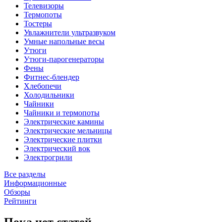
Телевизоры
Термопоты
Тостеры
Увлажнители ультразвуком
Умные напольные весы
Утюги
Утюги-парогенераторы
Фены
Фитнес-блендер
Хлебопечи
Холодильники
Чайники
Чайники и термопоты
Электрические камины
Электрические мельницы
Электрические плитки
Электрический вок
Электрогрили
Все разделы
Информационные
Обзоры
Рейтинги
Пока нет статей