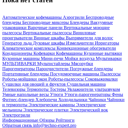
Автоматические кофемашины
Аэрогрили
Беспроводные
блендеры
Беспроводные миксеры
Блендеры
Вакуумные
упаковщики
Варочные панели
Вертикальные моющие
пылесосы
Вертикальные пылесосы
Виниловые
проигрыватели
Винные шкафы
Выпрямители для волос
Генератор льда
Духовые шкафы
Измельчители
Ирригаторы
Климатические комплексы
Конвекционные обогреватели
Кондиционеры
Кофеварки
Кофемашины
Кухонные вытяжки
Кухонные машины
Мини-печи
Мойки воздуха
Мультиварки
МУЛЬТИВАРКИ
Мультистайлеры
Мясорубки
Парогенераторы
Пароочистители
Погружные блендеры
Портативные блендеры
Посудомоечные машины
Пылесосы
Роботы-мойщики окон
Роботы-пылесосы
Соковыжималки
Сушилки для овощей и фруктов
Сушильная машина
Телевизоры
Термопоты
Тостеры
Увлажнители ультразвуком
Умные напольные весы
Утюги
Утюги-парогенераторы
Фены
Фитнес-блендер
Хлебопечи
Холодильники
Чайники
Чайники
и термопоты
Электрические камины
Электрические
мельницы
Электрические плитки
Электрический вок
Электрогрили
Информационные
Обзоры
Рейтинги
Обратная связь
info@techno-expert.pro